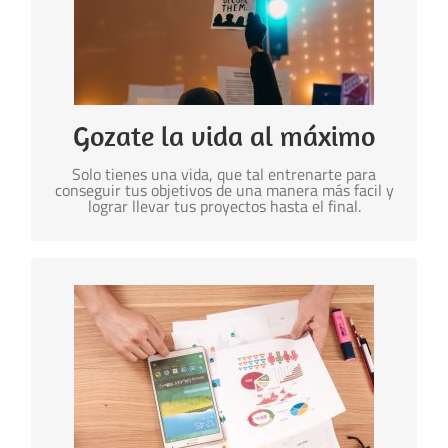
Como gozarte el juego de tu vida
La oferta para tí es que mientras te diviertes y
conoces gente maravillosa, puedes acceder a la
capacidad de enfoque y disciplina todos los días
Gozate la vida al máximo
Solo tienes una vida, que tal entrenarte para
conseguir tus objetivos de una manera más facil y
lograr llevar tus proyectos hasta el final.
Algunos datos
90% de los participantes del entrenamiento
Avanzado encuentran más valor del esperado.