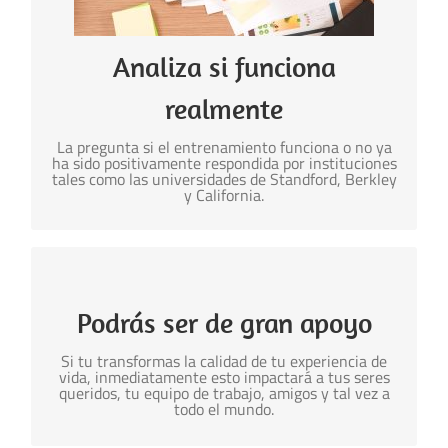
Medición antes del entrenamiento, después de
completar el proceso completo y 1 año después de
haberlo terminado.
Analiza si funciona
Ha funcionado para más de 5’000.000 de
graduados en el mundo
realmente
La pregunta si el entrenamiento funciona o no ya
ha sido positivamente respondida por instituciones
tales como las universidades de Standford, Berkley
y California.
El poder de ser fuente de Apoyo
Podrás ser de gran apoyo
Cuando tu eliges ser un agente de transformación,
es decir, que tu eres la persona que transforma la
calidad de su vida, muchos se sentirán inspirados,
Si tu transformas la calidad de tu experiencia de
tu podrás apoyarlos a que ellos elijan por si
vida, inmediatamente esto impactará a tus seres
mismos a transformar su vida.
queridos, tu equipo de trabajo, amigos y tal vez a
todo el mundo.