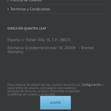
Terminos y Condiciones
DIRECCIÓN QUANTEN LEAP
España: c/ Rafael Villa 16, C.P.: 28023
Alemania: Griesbornerstrasse 18, 28309 – Bremen
Alemania
Para mejorar la calidad del uso, nuestro servicio y la
Configuración
experiencia de usuario, esta página usa cookies y
servicios de terceros, al hacer click estás aceptando
la políticas de cookies y privacidad.
Copyright 2012 - 2018 Avada | All Rights Reserved | Powered by
WordPress
|
Theme Fusion
ACEPTO